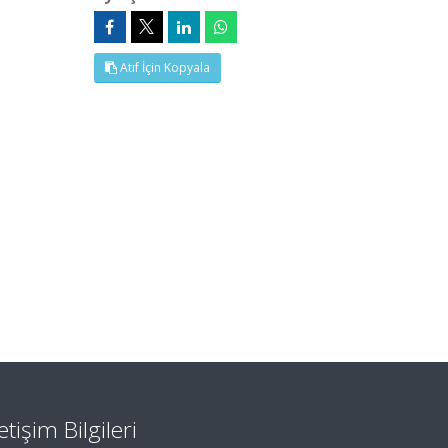
Atıf İçin Kopyala
letişim Bilgileri