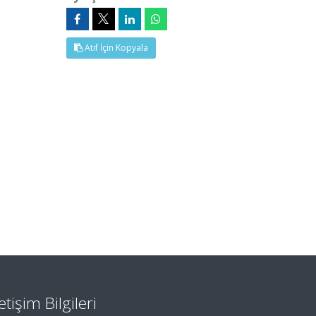
Atıf İçin Kopyala
letişim Bilgileri