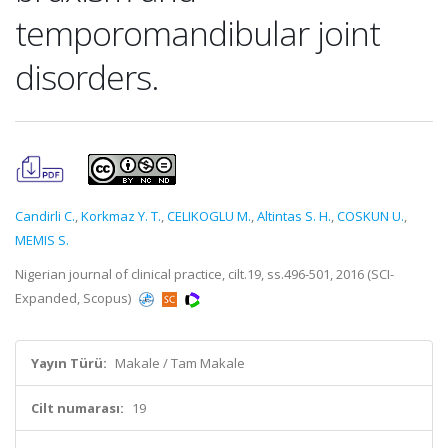
temporomandibular joint
disorders.
Candirli C.
,
Korkmaz Y. T.
,
CELIKOGLU M.
,
Altintas S. H.
,
COSKUN U.
,
MEMIS S.
Nigerian journal of clinical practice, cilt.19, ss.496-501, 2016 (SCI-
Expanded, Scopus)
Yayın Türü:
Makale / Tam Makale
Cilt numarası:
19