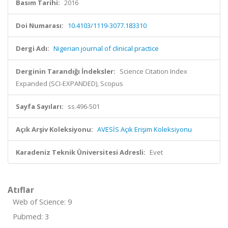
Basım Tarihi:
2016
Doi Numarası:
10.4103/1119-3077.183310
Dergi Adı:
Nigerian journal of clinical practice
Derginin Tarandığı İndeksler:
Science Citation Index
Expanded (SCI-EXPANDED), Scopus
Sayfa Sayıları:
ss.496-501
Açık Arşiv Koleksiyonu:
AVESİS Açık Erişim Koleksiyonu
Karadeniz Teknik Üniversitesi Adresli:
Evet
Atıflar
Web of Science: 9
Pubmed: 3