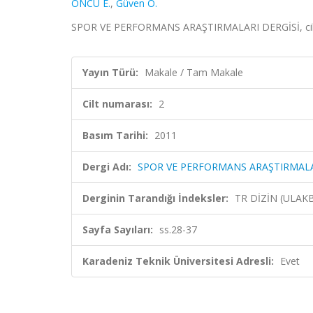
ÖNCÜ E.
,
Güven Ö.
SPOR VE PERFORMANS ARAŞTIRMALARI DERGİSİ, cilt.2
Yayın Türü:
Makale / Tam Makale
Cilt numarası:
2
Basım Tarihi:
2011
Dergi Adı:
SPOR VE PERFORMANS ARAŞTIRMALA
Derginin Tarandığı İndeksler:
TR DİZİN (ULAK
Sayfa Sayıları:
ss.28-37
Karadeniz Teknik Üniversitesi Adresli:
Evet