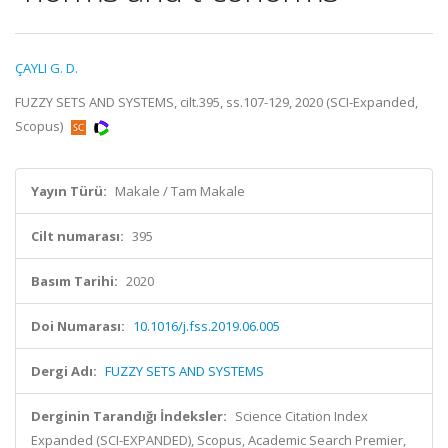
ÇAYLI G. D.
FUZZY SETS AND SYSTEMS, cilt.395, ss.107-129, 2020 (SCI-Expanded,
Scopus)
Yayın Türü:
Makale / Tam Makale
Cilt numarası:
395
Basım Tarihi:
2020
Doi Numarası:
10.1016/j.fss.2019.06.005
Dergi Adı:
FUZZY SETS AND SYSTEMS
Derginin Tarandığı İndeksler:
Science Citation Index
Expanded (SCI-EXPANDED), Scopus, Academic Search Premier,