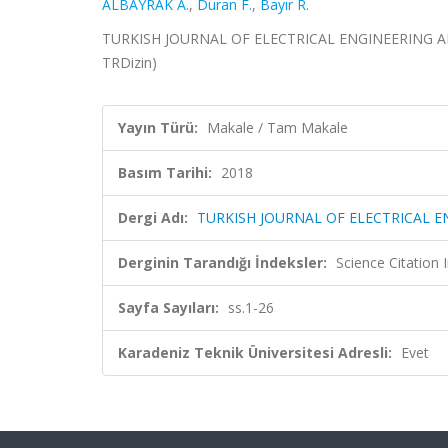
ALBAYRAK A.
,
Duran F.
,
Bayır R.
TURKISH JOURNAL OF ELECTRICAL ENGINEERING AND 
TRDizin)
Yayın Türü:
Makale / Tam Makale
Basım Tarihi:
2018
Dergi Adı:
TURKISH JOURNAL OF ELECTRICAL 
Derginin Tarandığı İndeksler:
Science Citatio
Sayfa Sayıları:
ss.1-26
Karadeniz Teknik Üniversitesi Adresli:
Evet