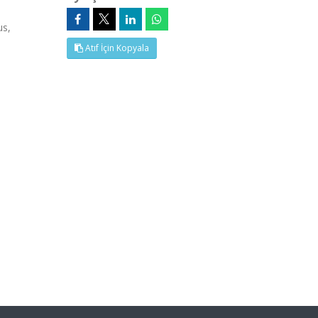
us,
Atıf İçin Kopyala