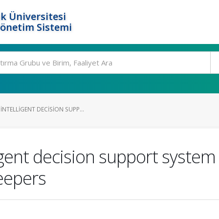
k Üniversitesi
Yönetim Sistemi
NTELLIGENT DECISION SUPP...
gent decision support system 
eepers