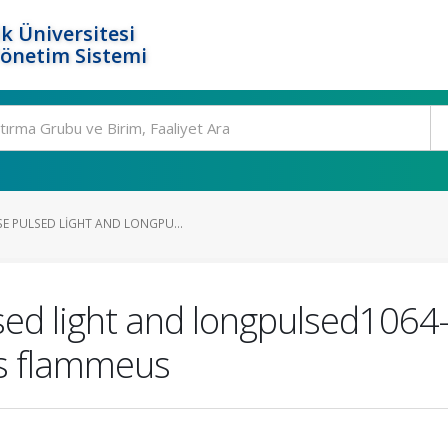
k Üniversitesi
Yönetim Sistemi
E PULSED LIGHT AND LONGPU...
ed light and longpulsed1064-
us flammeus