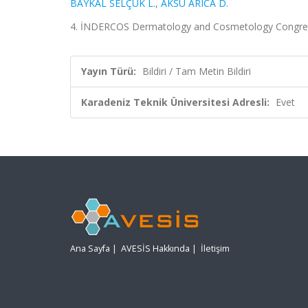
BAYKAL SELÇUK L.
,
AKSU ARICA D.
4. İNDERCOS Dermatology and Cosmetology Congress wi
Yayın Türü:
Bildiri / Tam Metin Bildiri
Karadeniz Teknik Üniversitesi Adresli:
Evet
Ana Sayfa
|
AVESİS Hakkında
|
İletişim