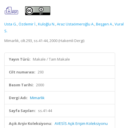
Usta G.
,
Özdemir İ.
,
Kuloğlu N.
,
Araz Ustaömeroğlu A.
,
Beşgen A.
,
Vural
S.
Mimarlık, cilt.293, ss.41-44, 2000 (Hakemli Dergi)
Yayın Türü:
Makale / Tam Makale
Cilt numarası:
293
Basım Tarihi:
2000
Dergi Adı:
Mimarlık
Sayfa Sayıları:
ss.41-44
Açık Arşiv Koleksiyonu:
AVESİS Açık Erişim Koleksiyonu