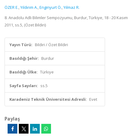
ÖZER E.
,
Yıldırım A.
,
Enginyurt Ö.
,
Yılmaz R.
8. Anadolu Adli Bilimler Sempozyumu, Burdur, Türkiye, 18 - 20 Kasım
2011, ss.5, (Özet Bildiri)
Yayın Türü:
Bildiri / Özet Bildiri
Basıldığı Şehir:
Burdur
Basıldığı Ülke:
Türkiye
Sayfa Sayıları:
ss.5
Karadeniz Teknik Üniversitesi Adresli:
Evet
Paylaş