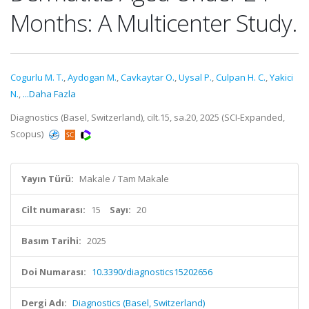
Months: A Multicenter Study.
Cogurlu M. T.
,
Aydogan M.
,
Cavkaytar O.
,
Uysal P.
,
Culpan H. C.
,
Yakici
N.
,
...Daha Fazla
Diagnostics (Basel, Switzerland), cilt.15, sa.20, 2025 (SCI-Expanded,
Scopus)
Yayın Türü:
Makale / Tam Makale
Cilt numarası:
15
Sayı:
20
Basım Tarihi:
2025
Doi Numarası:
10.3390/diagnostics15202656
Dergi Adı:
Diagnostics (Basel, Switzerland)