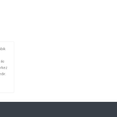
übik
iki
erkez
dir.