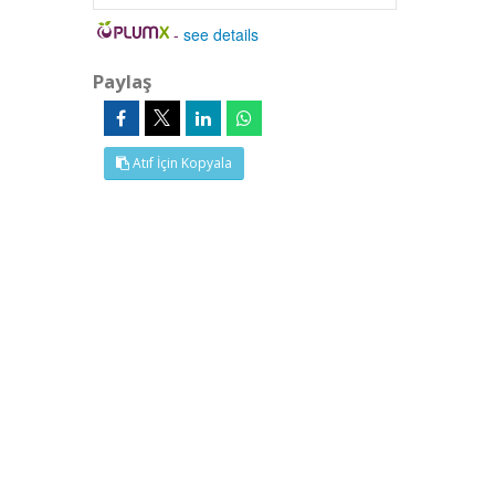
-
see details
Paylaş
Atıf İçin Kopyala