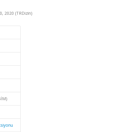
20, 2020 (TRDizin)
BİM)
ksiyonu