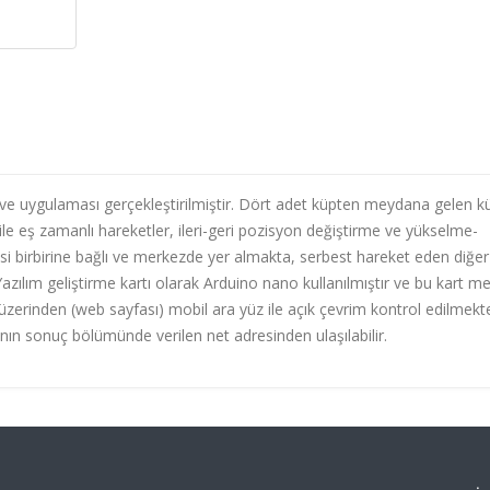
 ve uygulaması gerçekleştirilmiştir. Dört adet küpten meydana gelen k
ile eş zamanlı hareketler, ileri-geri pozisyon değiştirme ve yükselme-
si birbirine bağlı ve merkezde yer almakta, serbest hareket eden diğer 
Yazılım geliştirme kartı olarak Arduino nano kullanılmıştır ve bu kart m
üzerinden (web sayfası) mobil ara yüz ile açık çevrim kontrol edilmekte
ın sonuç bölümünde verilen net adresinden ulaşılabilir.