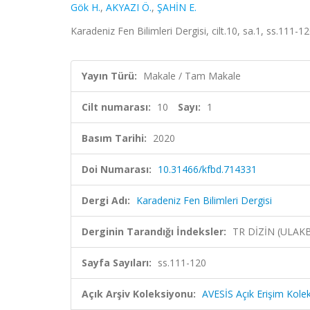
Gök H.
,
AKYAZI Ö.
,
ŞAHİN E.
Karadeniz Fen Bilimleri Dergisi, cilt.10, sa.1, ss.111-1
Yayın Türü:
Makale / Tam Makale
Cilt numarası:
10
Sayı:
1
Basım Tarihi:
2020
Doi Numarası:
10.31466/kfbd.714331
Dergi Adı:
Karadeniz Fen Bilimleri Dergisi
Derginin Tarandığı İndeksler:
TR DİZİN (ULAK
Sayfa Sayıları:
ss.111-120
Açık Arşiv Koleksiyonu:
AVESİS Açık Erişim Kole