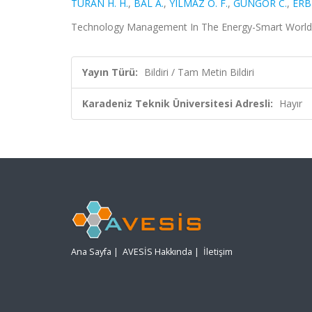
TURAN H. H.
,
BAL A.
,
YILMAZ Ö. F.
,
GÜNGÖR C.
,
ERBI
Technology Management In The Energy-Smart World -
Yayın Türü:
Bildiri / Tam Metin Bildiri
Karadeniz Teknik Üniversitesi Adresli:
Hayır
Ana Sayfa
|
AVESİS Hakkında
|
İletişim