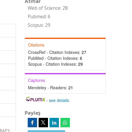
Atıflar
Web of Science: 28
Pubmed: 6
Scopus: 29
Citations
CrossRef - Citation Indexes:
27
PubMed - Citation Indexes:
6
Scopus - Citation Indexes:
29
Captures
Mendeley - Readers:
21
-
see details
Paylaş
RAPY,