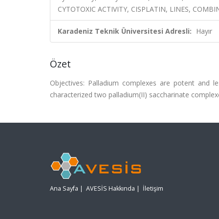
CYTOTOXIC ACTIVITY, CISPLATIN, LINES, COMB
Karadeniz Teknik Üniversitesi Adresli:
Hayır
Özet
Objectives: Palladium complexes are potent and l
characterized two palladium(II) saccharinate complexes 
Ana Sayfa
|
AVESİS Hakkında
|
İletişim