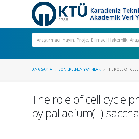
Karadeniz Tekni
Akademik Veri 
Ara
ANA SAYFA
SON EKLENEN YAYINLAR
THE ROLE OF CELL
The role of cell cycle 
by palladium(II)-sacch