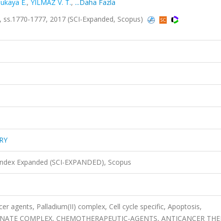
lukaya E.
,
YILMAZ V. T.
,
...Daha Fazla
 ss.1770-1777, 2017 (SCI-Expanded, Scopus)
RY
 Index Expanded (SCI-EXPANDED), Scopus
r agents, Palladium(II) complex, Cell cycle specific, Apoptosis,
ACCHARINATE COMPLEX, CHEMOTHERAPEUTIC-AGENTS, ANTICANCER THE