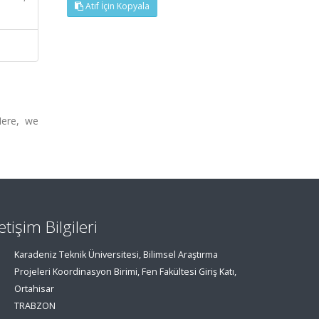
Atıf İçin Kopyala
Here, we
letişim Bilgileri
Karadeniz Teknik Üniversitesi, Bilimsel Araştırma
Projeleri Koordinasyon Birimi, Fen Fakültesi Giriş Katı,
Ortahisar
TRABZON