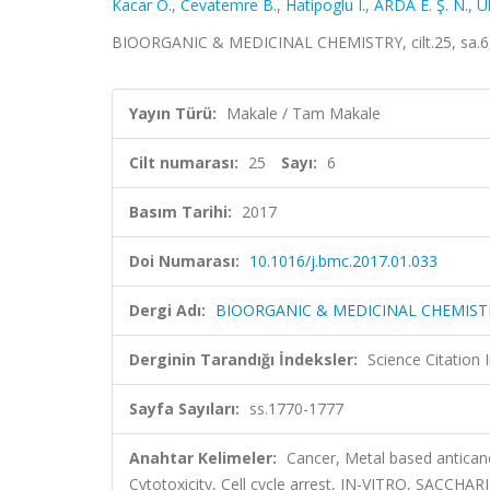
Kacar O.
,
Cevatemre B.
,
Hatipoglu I.
,
ARDA E. Ş. N.
,
U
BIOORGANIC & MEDICINAL CHEMISTRY, cilt.25, sa.6,
Yayın Türü:
Makale / Tam Makale
Cilt numarası:
25
Sayı:
6
Basım Tarihi:
2017
Doi Numarası:
10.1016/j.bmc.2017.01.033
Dergi Adı:
BIOORGANIC & MEDICINAL CHEMIST
Derginin Tarandığı İndeksler:
Science Citation
Sayfa Sayıları:
ss.1770-1777
Anahtar Kelimeler:
Cancer, Metal based anticance
Cytotoxicity, Cell cycle arrest, IN-VITRO, S