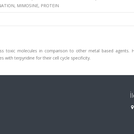
INATION, MIMOSINE, PROTEIN
ess toxic molecules in comparison to other metal based agents. 
with terpyridine for their cell cycle specificity.
İ