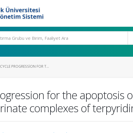
k Üniversitesi
Yönetim Sistemi
 CYCLE PROGRESSION FOR T...
progression for the apoptosis 
arinate complexes of terpyrid