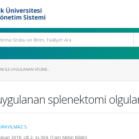
k Üniversitesi
Yönetim Sistemi
ENI ILE UYGULANAN SPLENE...
e uygulanan splenektomi olgula
ÜRKYILMAZ S.
isan 2018, cilt.2, ss.304, (Tam Metin Bildiri)