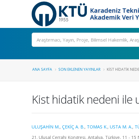
Karadeniz Tekni
Akademik Veri 
Ara
ANA SAYFA
SON EKLENEN YAYINLAR
KIST HIDATIK NED
Kist hidatik nedeni il
ULUŞAHİN M.
,
ÇEKİÇ A. B.
,
TOMAS K.
,
USTA M. A.
,
T
21. Ulusal Cerrahi Kongresi, Antalya, Türkiye, 11 - 15 N