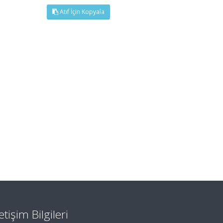
Atıf İçin Kopyala
letişim Bilgileri