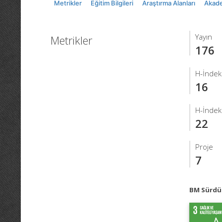
Metrikler
Eğitim Bilgileri
Araştırma Alanları
Akade
Yayın
Metrikler
176
H-İndek
16
H-İndek
22
Proje
7
BM Sürdür