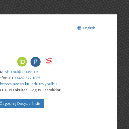
English
ta:
ybulbul@ktu.edu.tr
lefonu:
+90 462 377 1085
https://avesis.ktu.edu.tr//ybulbul
KTU Tıp Fakültesl Göğüs Hastalıkları
Özgeçmiş Dosyası İndir