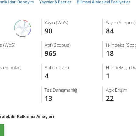
mik İdari Deneyim
Yayınlar & Eserler
Bilimsel & Mesleki Faaliyetler
Yayın (WoS)
Yayın (Scopus)
90
84
s (WoS)
Atıf (Scopus)
H-İndeks (Sco
965
18
s (Scholar)
Atıf (TrDizin)
H-İndeks (TrDiz
4
1
Tez Danışmanlığı
Açık Erişim
13
22
ülebilir Kalkınma Amaçları