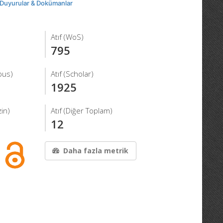
Duyurular & Dokümanlar
Atıf (WoS)
795
pus)
Atıf (Scholar)
1925
in)
Atıf (Diğer Toplam)
12
Daha fazla metrik