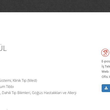
ÜL
E-pos
İş Te
Web:
Ofis:
istemi, Klinik Tıp (Med)
um Tıbbı
i, Dahili Tıp Bilimleri, Göğüs Hastalıkları ve Allerji