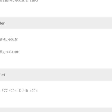
avesis.ktu.edu.tr/zhasirci
leri
@ktu.edu.tr
i@gmail.com
leri
2 377 4204
Dahili: 4204