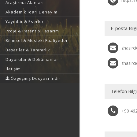
https://
Araştırma Alanları
Akademik İdari Deneyim
Yayınlar & Eserler
E-posta Bilgi
Proje & Patent & Tasarım
Bilimsel & Mesleki Faaliyetler
zhasirci
Başarılar & Tanınırlık
Duyurular & Dokümanlar
zhasirc
İletişim
Özgeçmiş Dosyası İndir
Telefon Bilgi
+90 46