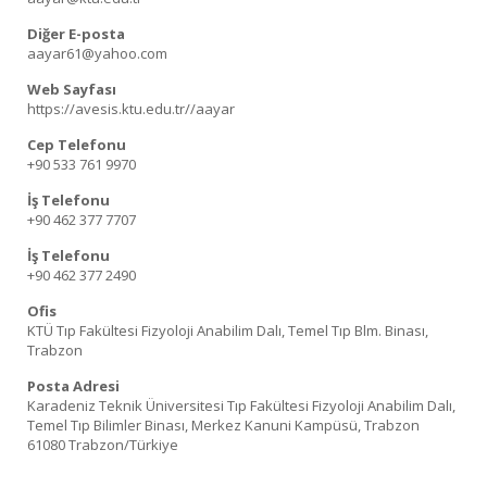
Diğer E-posta
aayar61@yahoo.com
Web Sayfası
https://avesis.ktu.edu.tr//aayar
Cep Telefonu
+90 533 761 9970
İş Telefonu
+90 462 377 7707
İş Telefonu
+90 462 377 2490
Ofis
KTÜ Tıp Fakültesi Fizyoloji Anabilim Dalı, Temel Tıp Blm. Binası,
Trabzon
Posta Adresi
Karadeniz Teknik Üniversitesi Tıp Fakültesi Fizyoloji Anabilim Dalı,
Temel Tıp Bilimler Binası, Merkez Kanuni Kampüsü, Trabzon
61080 Trabzon/Türkiye