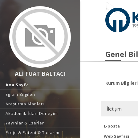
Genel Bil
ALİ FUAT BALTACI
Kurum Bilgileri
Ana Sayfa
Eğitim Bilgileri
Araştırma Alanları
İletişim
Akademik İdari Deneyim
Yayınlar & Eserler
E-posta
Proje & Patent & Tasarım
Web Sayfası