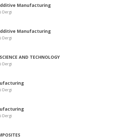
Additive Manufacturing
i Dergi
Additive Manufacturing
i Dergi
SCIENCE AND TECHNOLOGY
i Dergi
ufacturing
i Dergi
ufacturing
i Dergi
MPOSITES