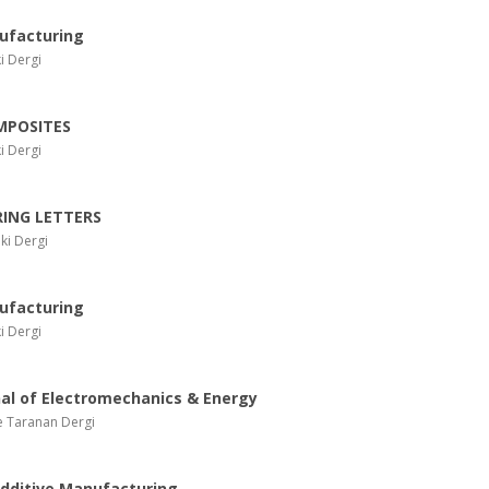
ufacturing
i Dergi
MPOSITES
i Dergi
ING LETTERS
ki Dergi
ufacturing
i Dergi
nal of Electromechanics & Energy
e Taranan Dergi
Additive Manufacturing