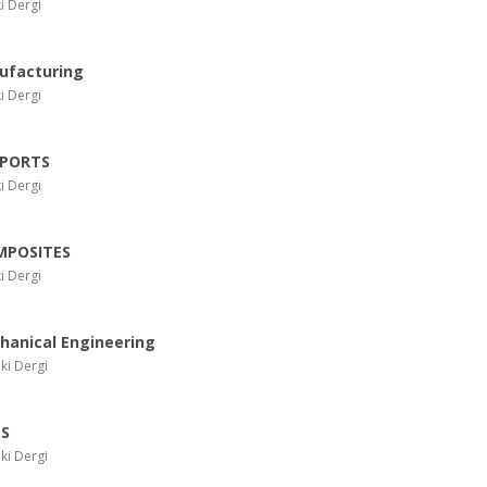
i Dergi
ufacturing
i Dergi
EPORTS
i Dergi
MPOSITES
i Dergi
hanical Engineering
ki Dergi
NS
ki Dergi