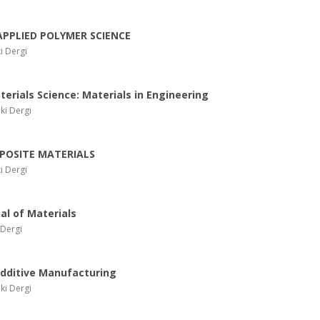
APPLIED POLYMER SCIENCE
i Dergi
terials Science: Materials in Engineering
ki Dergi
POSITE MATERIALS
i Dergi
al of Materials
 Dergi
Additive Manufacturing
ki Dergi