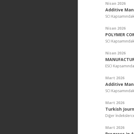
Nisan 2026
Additive Man
SCI Kapsamındak
Nisan 2026
POLYMER CO
SCI Kapsamındak
Nisan 2026
MANUFACTUR
ESCI Kapsamında
Mart 2026
Additive Man
SCI Kapsamındak
Mart 2026
Turkish Jour
Diğer İndekslerc
Mart 2026
Progress in 