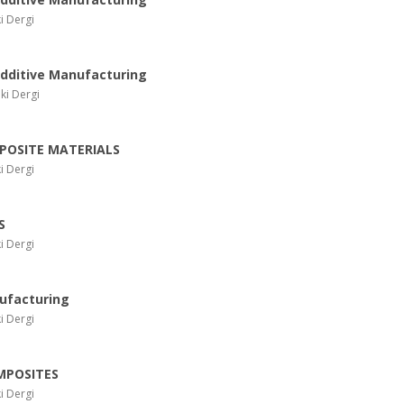
i Dergi
Additive Manufacturing
ki Dergi
POSITE MATERIALS
i Dergi
S
i Dergi
ufacturing
i Dergi
MPOSITES
i Dergi