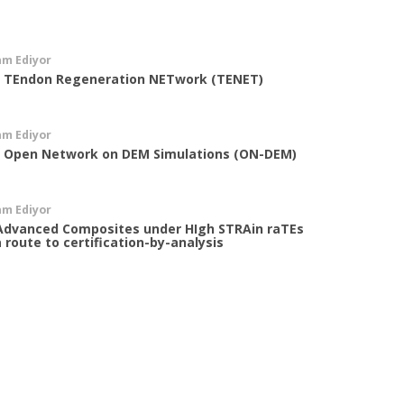
am Ediyor
- TEndon Regeneration NETwork (TENET)
am Ediyor
- Open Network on DEM Simulations (ON-DEM)
am Ediyor
Advanced Composites under HIgh STRAin raTEs
a route to certification-by-analysis