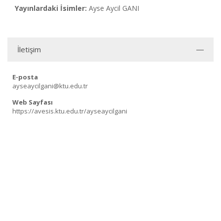
Yayınlardaki İsimler:
Ayse Aycil GANI
İletişim
E-posta
ayseaycilgani@ktu.edu.tr
Web Sayfası
https://avesis.ktu.edu.tr/ayseaycilgani