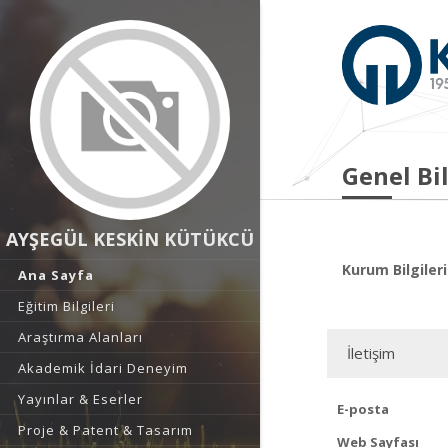
Genel Bil
AYŞEGÜL KESKİN KÜTÜKCÜ
Kurum Bilgileri
Ana Sayfa
Eğitim Bilgileri
Araştırma Alanları
İletişim
Akademik İdari Deneyim
Yayınlar & Eserler
E-posta
Proje & Patent & Tasarım
Web Sayfası