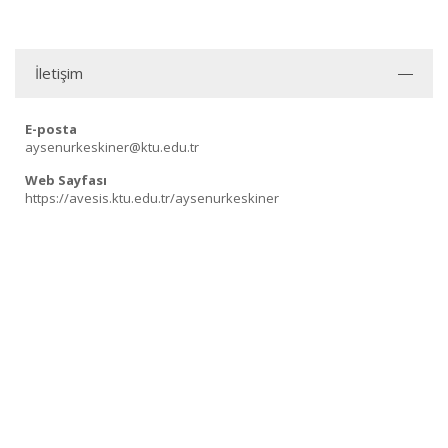
İletişim
E-posta
aysenurkeskiner@ktu.edu.tr
Web Sayfası
https://avesis.ktu.edu.tr/aysenurkeskiner