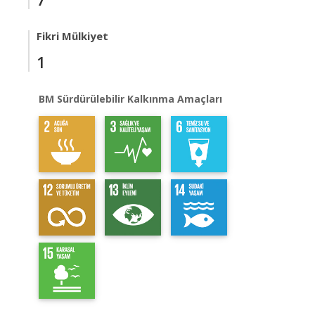
Fikri Mülkiyet
1
BM Sürdürülebilir Kalkınma Amaçları