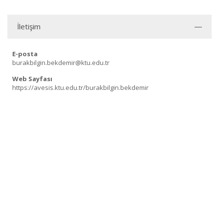
İletişim
E-posta
burakbilgin.bekdemir@ktu.edu.tr
Web Sayfası
https://avesis.ktu.edu.tr/burakbilgin.bekdemir