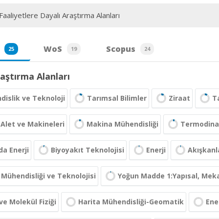
aaliyetlere Dayalı Araştırma Alanları
WoS
Scopus
25
19
24
aştırma Alanları
islik ve Teknoloji
Tarımsal Bilimler
Ziraat
T
Alet ve Makineleri
Makina Mühendisliği
Termodin
a Enerji
Biyoyakıt Teknolojisi
Enerji
Akışkanl
Mühendisliği ve Teknolojisi
Yoğun Madde 1:Yapısal, Meka
e Molekül Fiziği
Harita Mühendisliği-Geomatik
Ene