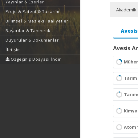
Yayınlar & Eserler
Akademik F
Proje & Patent & Tasarım
Bilimsel & Mesleki Faaliyetler
Avesis
Başarılar & Tanınırlık
Duyurular & Dokümanlar
Avesis Ar
İletişim
Özgeçmiş Dosyası İndir
Mühend
Tarım 
Tarımd
Kimya 
Atom v