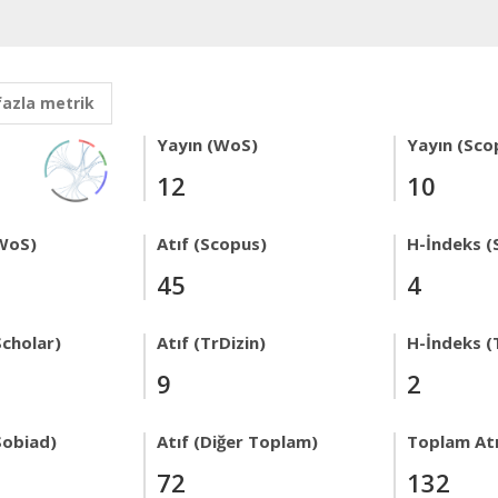
fazla metrik
Yayın (WoS)
Yayın (Sco
12
10
WoS)
Atıf (Scopus)
H-İndeks (
45
4
Scholar)
Atıf (TrDizin)
H-İndeks (
9
2
Sobiad)
Atıf (Diğer Toplam)
Toplam Atı
72
132