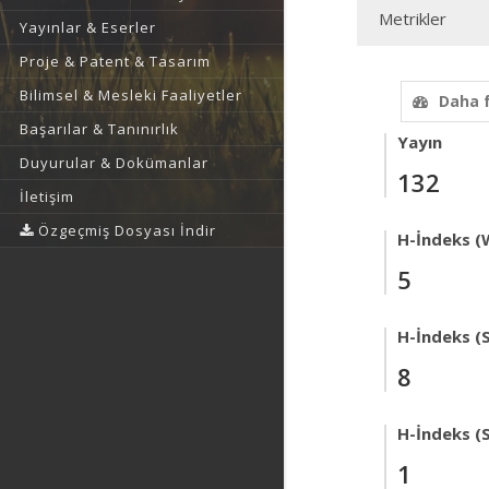
Metrikler
Yayınlar & Eserler
Proje & Patent & Tasarım
Bilimsel & Mesleki Faaliyetler
Daha 
Başarılar & Tanınırlık
Yayın
Duyurular & Dokümanlar
132
İletişim
Özgeçmiş Dosyası İndir
H-İndeks (
5
H-İndeks (
8
H-İndeks (
1