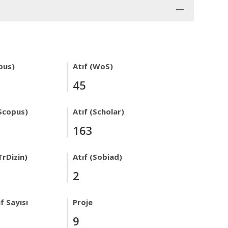
pus)
Atıf (WoS)
45
Scopus)
Atıf (Scholar)
163
TrDizin)
Atıf (Sobiad)
2
f Sayısı
Proje
9