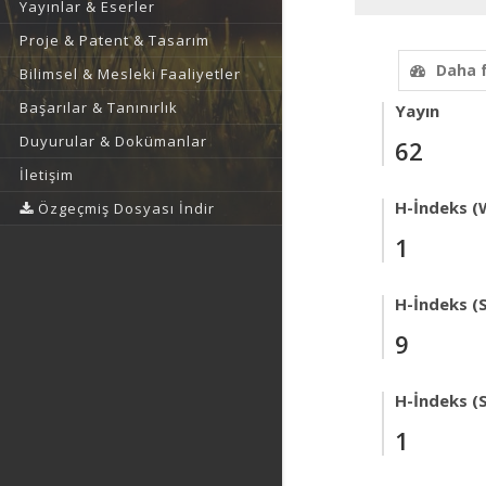
Yayınlar & Eserler
Proje & Patent & Tasarım
Daha 
Bilimsel & Mesleki Faaliyetler
Başarılar & Tanınırlık
Yayın
Duyurular & Dokümanlar
62
İletişim
H-İndeks (
Özgeçmiş Dosyası İndir
1
H-İndeks (
9
H-İndeks (
1