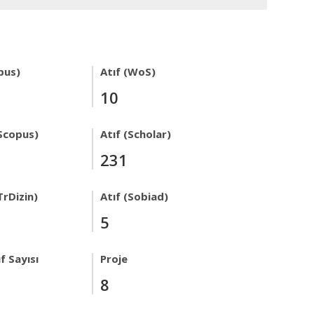
pus)
Atıf (WoS)
10
Scopus)
Atıf (Scholar)
231
TrDizin)
Atıf (Sobiad)
5
f Sayısı
Proje
8