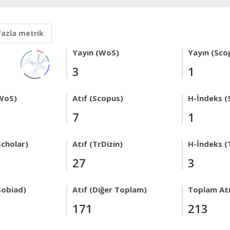
fazla metrik
Yayın (WoS)
Yayın (Sco
3
1
WoS)
Atıf (Scopus)
H-İndeks (
7
1
Scholar)
Atıf (TrDizin)
H-İndeks (
27
3
Sobiad)
Atıf (Diğer Toplam)
Toplam Atı
171
213