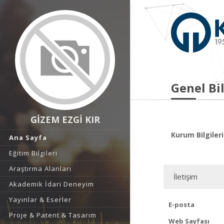
Genel Bil
GİZEM EZGİ KIR
Kurum Bilgileri
Ana Sayfa
Eğitim Bilgileri
Araştırma Alanları
İletişim
Akademik İdari Deneyim
Yayınlar & Eserler
E-posta
Proje & Patent & Tasarım
Web Sayfası