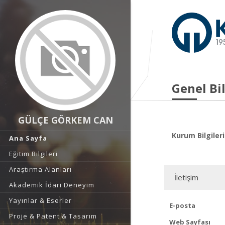
Genel Bil
GÜLÇE GÖRKEM CAN
Kurum Bilgileri
Ana Sayfa
Eğitim Bilgileri
Araştırma Alanları
İletişim
Akademik İdari Deneyim
Yayınlar & Eserler
E-posta
Proje & Patent & Tasarım
Web Sayfası