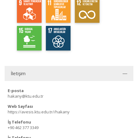
İletişim
E-posta
hakany@ktu.edu.tr
Web Sayfası
https://avesis.ktu.edu.tr//hakany
İş Telefonu
+90 462 377 3349
İş Telefonu