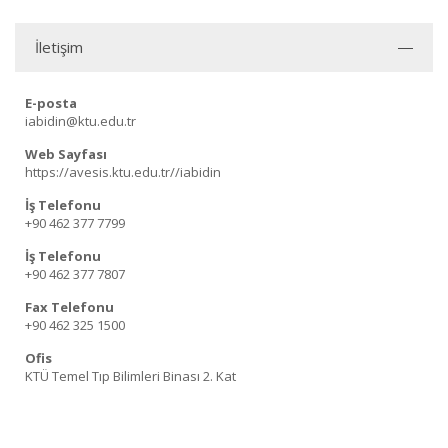
İletişim
E-posta
iabidin@ktu.edu.tr
Web Sayfası
https://avesis.ktu.edu.tr//iabidin
İş Telefonu
+90 462 377 7799
İş Telefonu
+90 462 377 7807
Fax Telefonu
+90 462 325 1500
Ofis
KTÜ Temel Tıp Bilimleri Binası 2. Kat