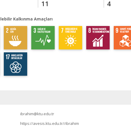
11
4
lebilir Kalkınma Amaçları
ibrahim@ktu.edu.tr
https://avesis.ktu.edu.tr//ibrahim