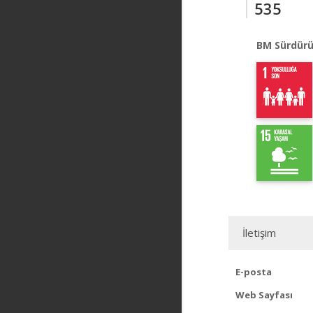
535
BM Sürdürü
İletişim
E-posta
Web Sayfası