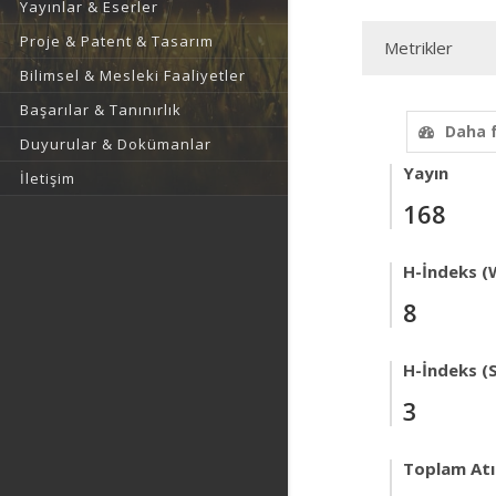
Yayınlar & Eserler
Proje & Patent & Tasarım
Metrikler
Bilimsel & Mesleki Faaliyetler
Başarılar & Tanınırlık
Daha 
Duyurular & Dokümanlar
Yayın
İletişim
168
H-İndeks (
8
H-İndeks (
3
Toplam Atıf