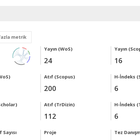
fazla metrik
Yayın (WoS)
Yayın (Sco
24
16
WoS)
Atıf (Scopus)
H-İndeks (
200
6
Scholar)
Atıf (TrDizin)
H-İndeks (
112
6
 Sayısı
Proje
Tez Danışm