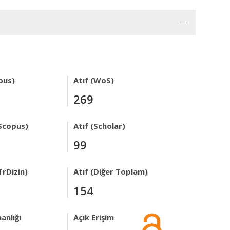
pus)
Atıf (WoS)
269
Scopus)
Atıf (Scholar)
99
TrDizin)
Atıf (Diğer Toplam)
154
anlığı
Açık Erişim