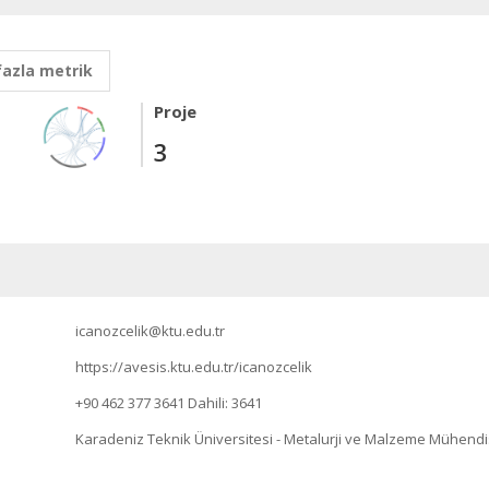
fazla metrik
Proje
3
icanozcelik@ktu.edu.tr
https://avesis.ktu.edu.tr/icanozcelik
+90 462 377 3641
Dahili: 3641
Karadeniz Teknik Üniversitesi - Metalurji ve Malzeme Mühendis