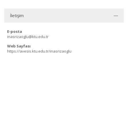
İletişim
E-posta
inasrizaoglu@ktu.edu.tr
Web Sayfası
https://avesis.ktu.edu.tr/inasrizaoglu