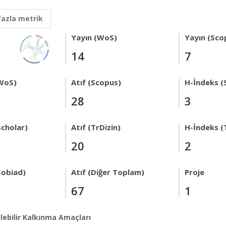
fazla metrik
Yayın (WoS)
Yayın (Sco
14
7
WoS)
Atıf (Scopus)
H-İndeks (
28
3
Scholar)
Atıf (TrDizin)
H-İndeks (
20
2
Sobiad)
Atıf (Diğer Toplam)
Proje
67
1
lebilir Kalkınma Amaçları