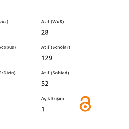
pus)
Atıf (WoS)
28
Scopus)
Atıf (Scholar)
129
TrDizin)
Atıf (Sobiad)
52
Açık Erişim
1