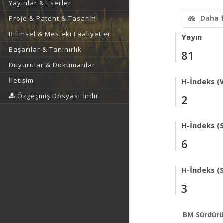
Yayınlar & Eserler
Daha 
Proje & Patent & Tasarım
Bilimsel & Mesleki Faaliyetler
Yayın
Başarılar & Tanınırlık
81
Duyurular & Dokümanlar
İletişim
H-İndeks (
Özgeçmiş Dosyası İndir
2
H-İndeks (
6
H-İndeks (
3
BM Sürdürü