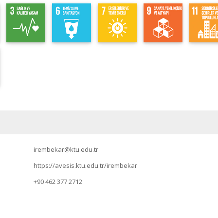
irembekar@ktu.edu.tr
https://avesis.ktu.edu.tr/irembekar
+90 462 377 2712