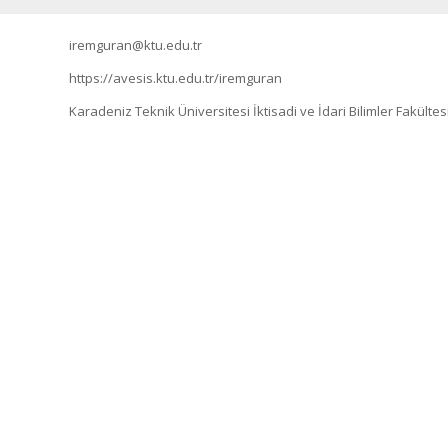
iremguran@ktu.edu.tr
https://avesis.ktu.edu.tr/iremguran
Karadeniz Teknik Üniversitesi İktisadi ve İdari Bilimler Fakült