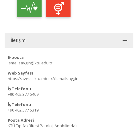
İletişim
E-posta
ismailsaygin@ktu.edu.tr
Web Sayfası
https://avesis.ktu.edu.tr//ismailsaygin
İş Telefonu
+90 462 377 5409
İş Telefonu
+90 462 377 5319
Posta Adresi
KTÜ Tıp fakültesi Patoloji Anabilimdalı