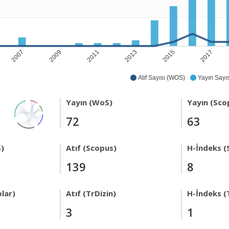
2007
2009
2011
2013
2015
2017
Atıf Sayısı (WOS)
Yayın Sayıs
Yayın (WoS)
Yayın (Sco
72
63
)
Atıf (Scopus)
H-İndeks (
139
8
lar)
Atıf (TrDizin)
H-İndeks (
3
1