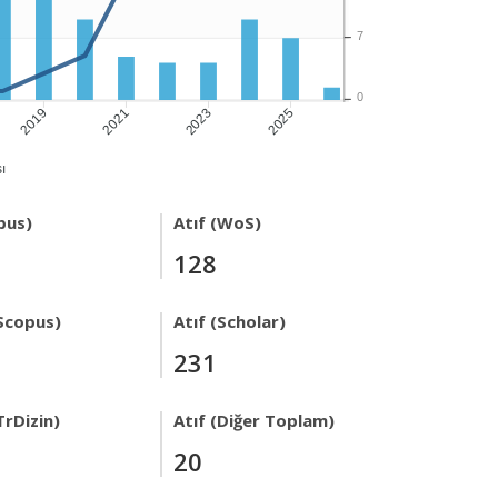
7
0
2019
2021
2023
2025
ı
pus)
Atıf (WoS)
128
Scopus)
Atıf (Scholar)
231
TrDizin)
Atıf (Diğer Toplam)
20