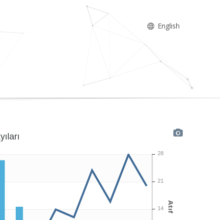
English
yıları
28
21
Atıf
14