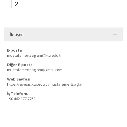
2
İletişim
E-posta
mustafamertsaglam@ktu.edu.tr
Diğer E-posta
mustafamertsaglam@gmail.com
Web Sayfası
https://avesis.ktu.edu.tr/mustafamertsaglam
İş Telefonu
+90 462 377 7752