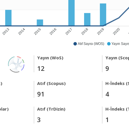
2013
2014
2015
2016
2017
2018
2019
2020
Atıf Sayısı (WOS)
Yayın Sayıs
Yayın (WoS)
Yayın (Sco
12
9
)
Atıf (Scopus)
H-İndeks (
91
4
lar)
Atıf (TrDizin)
H-İndeks (
3
1