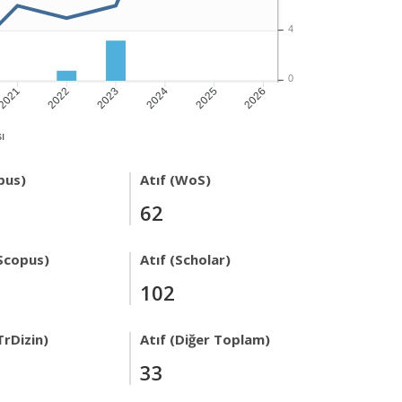
4
0
2021
2022
2023
2024
2025
2026
ı
pus)
Atıf (WoS)
62
Scopus)
Atıf (Scholar)
102
TrDizin)
Atıf (Diğer Toplam)
33