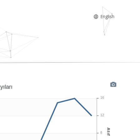
English
yıları
16
12
Atıf
8