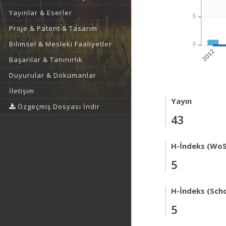
Yayınlar & Eserler
5
Proje & Patent & Tasarım
Bilimsel & Mesleki Faaliyetler
0
2012
Başarılar & Tanınırlık
Duyurular & Dokümanlar
İletişim
Yayın
Özgeçmiş Dosyası İndir
43
H-İndeks (WoS
5
H-İndeks (Scho
5