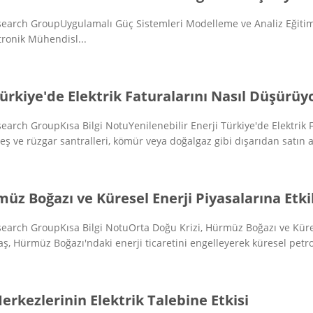
earch GroupUygulamalı Güç Sistemleri Modelleme ve Analiz Eğitim
ktronik Mühendisl...
Türkiye'de Elektrik Faturalarını Nasıl Düşürüy
arch GroupKısa Bilgi NotuYenilenebilir Enerji Türkiye'de Elektrik
eş ve rüzgar santralleri, kömür veya doğalgaz gibi dışarıdan satın al
üz Boğazı ve Küresel Enerji Piyasalarına Etki
arch GroupKısa Bilgi NotuOrta Doğu Krizi, Hürmüz Boğazı ve Küres
, Hürmüz Boğazı'ndaki enerji ticaretini engelleyerek küresel petrol
erkezlerinin Elektrik Talebine Etkisi