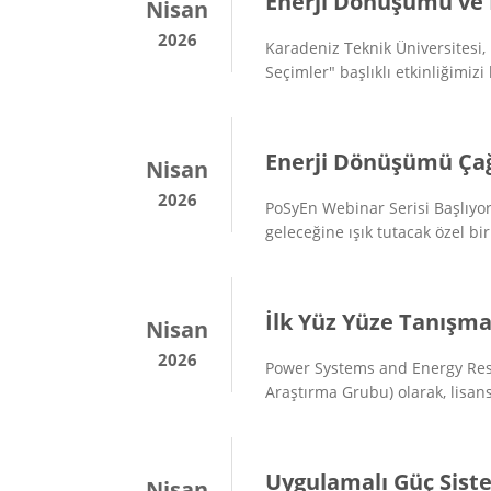
Enerji Dönüşümü ve 
Nisan
2026
Karadeniz Teknik Üniversitesi
Seçimler" başlıklı etkinliğimiz
Enerji Dönüşümü Çağı
Nisan
2026
PoSyEn Webinar Serisi Başlıyor
geleceğine ışık tutacak özel b
İlk Yüz Yüze Tanışma
Nisan
2026
Power Systems and Energy Rese
Araştırma Grubu) olarak, lisans
Uygulamalı Güç Sist
Nisan