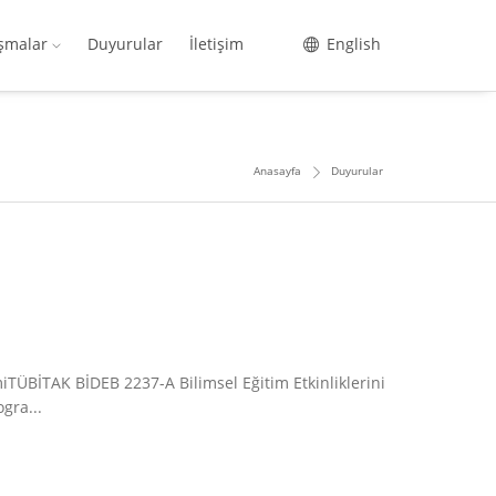
ışmalar
Duyurular
İletişim
English
Anasayfa
Duyurular
ÜBİTAK BİDEB 2237-A Bilimsel Eğitim Etkinliklerini
gra...