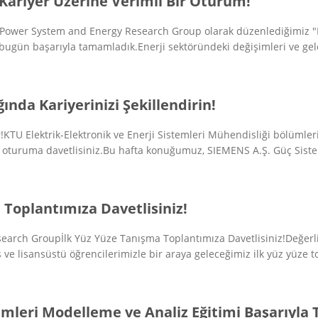
Kariyer Üzerine Verimli Bir Oturum!
, Power System and Energy Research Group olarak düzenlediğimiz 
i bugün başarıyla tamamladık.Enerji sektöründeki değişimleri ve gel
nda Kariyerinizi Şekillendirin!
!KTU Elektrik-Elektronik ve Enerji Sistemleri Mühendisliği bölümleri
ir oturuma davetlisiniz.Bu hafta konuğumuz, SIEMENS A.Ş. Güç Sistem
 Toplantımıza Davetlisiniz!
arch Groupİlk Yüz Yüze Tanışma Toplantımıza Davetlisiniz!Değerli 
 ve lisansüstü öğrencilerimizle bir araya geleceğimiz ilk yüz yüze to
emleri Modelleme ve Analiz Eğitimi Başarıyla