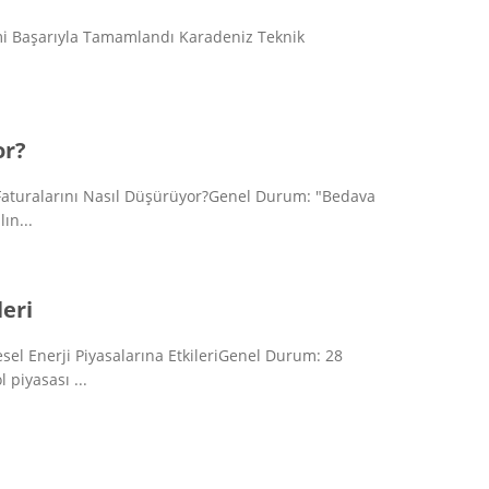
i Başarıyla Tamamlandı Karadeniz Teknik
or?
 Faturalarını Nasıl Düşürüyor?Genel Durum: "Bedava
ın...
leri
el Enerji Piyasalarına EtkileriGenel Durum: 28
 piyasası ...