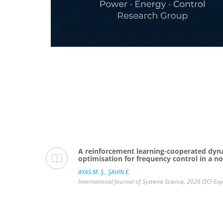
oad
A reinforcement learning-cooperated dyn
newable
optimisation for frequency control in a 
AYAS M. Ş.
,
ŞAHİN E.
International Journal of Systems Science, 2026 (SCI-Ex