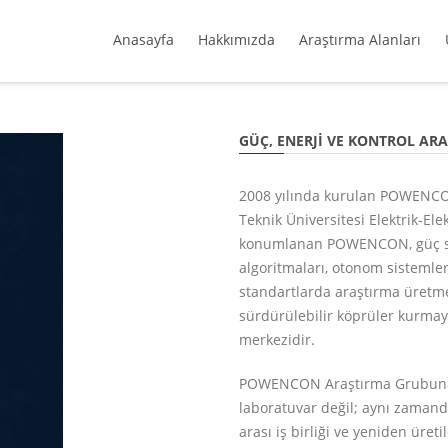
Anasayfa
Hakkımızda
Araştırma Alanları
GÜÇ, ENERJI VE KONTROL AR
2008 yılında kurulan POWENCO
Teknik Üniversitesi Elektrik-E
konumlanan POWENCON, güç sist
algoritmaları, otonom sistemler
standartlarda araştırma üretme
sürdürülebilir köprüler kurmayı
merkezidir.
POWENCON Araştırma Grubuna ai
laboratuvar değil; aynı zamanda 
arası iş birliği ve yeniden üret