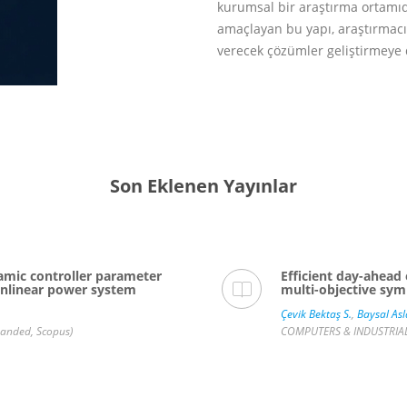
kurumsal bir araştırma ortamıdı
amaçlayan bu yapı, araştırmacıl
verecek çözümler geliştirmeye 
Son Eklenen Yayınlar
amic controller parameter
Efficient day-ahead 
nonlinear power system
multi-objective sym
Çevik Bektaş S.
,
Baysal Asl
panded, Scopus)
COMPUTERS & INDUSTRIAL E