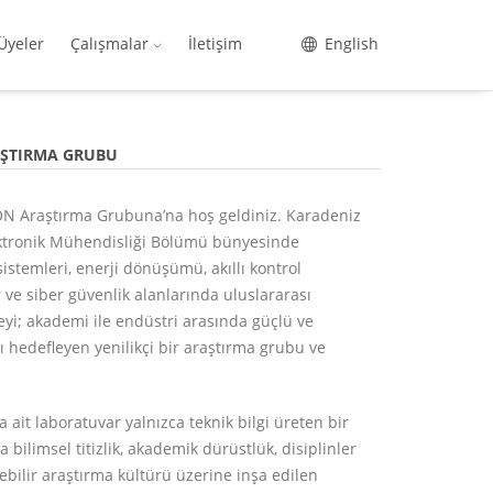
Üyeler
Çalışmalar
İletişim
English
AŞTIRMA GRUBU
N Araştırma Grubuna’na hoş geldiniz. Karadeniz
lektronik Mühendisliği Bölümü bünyesinde
emleri, enerji dönüşümü, akıllı kontrol
 ve siber güvenlik alanlarında uluslararası
yi; akademi ile endüstri arasında güçlü ve
 hedefleyen yenilikçi bir araştırma grubu ve
t laboratuvar yalnızca teknik bilgi üreten bir
bilimsel titizlik, akademik dürüstlük, disiplinler
ilebilir araştırma kültürü üzerine inşa edilen