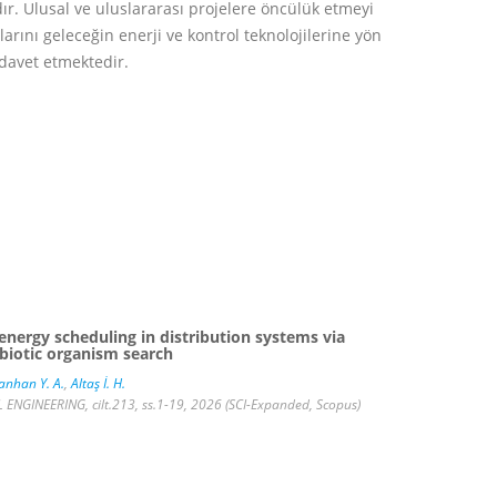
r. Ulusal ve uluslararası projelere öncülük etmeyi
arını geleceğin enerji ve kontrol teknolojilerine yön
davet etmektedir.
energy scheduling in distribution systems via
biotic organism search
anhan Y. A.
,
Altaş İ. H.
NGINEERING, cilt.213, ss.1-19, 2026 (SCI-Expanded, Scopus)