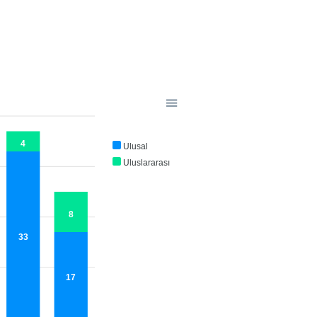
4
Ulusal
Uluslararası
8
33
17