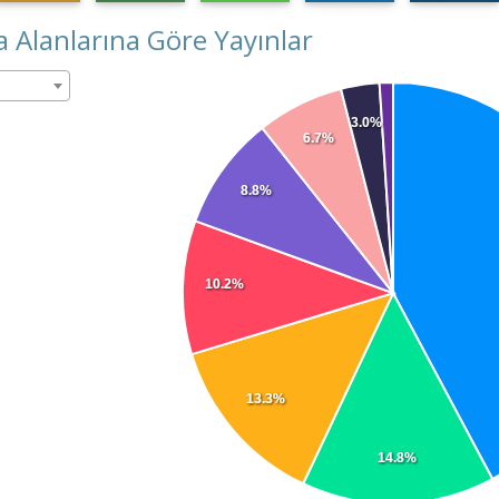
 Alanlarına Göre Yayınlar
3.0%
6.7%
8.8%
10.2%
13.3%
14.8%