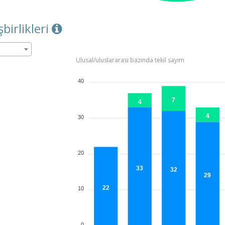
şbirlikleri
Ulusal/uluslararası bazında tekil sayım
40
7
4
4
30
20
33
32
29
22
10
0