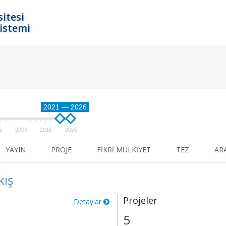
itesi
istemi
2021 — 2026
2
2003
2015
2026
YAYIN
PROJE
FIKRI MÜLKIYET
TEZ
AR
kış
Projeler
Detaylar
5