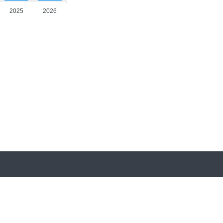
2025
2026
İletişim Bilgileri
Karadeniz Teknik Üniversitesi, Bilimsel Araştırma Projeleri
Koordinasyon Birimi, Fen Fakültesi Giriş Katı, Ortahisar