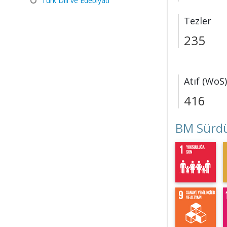
Türk Dili ve Edebiyatı
Tezler
235
Atıf (WoS)
416
BM Sürdü