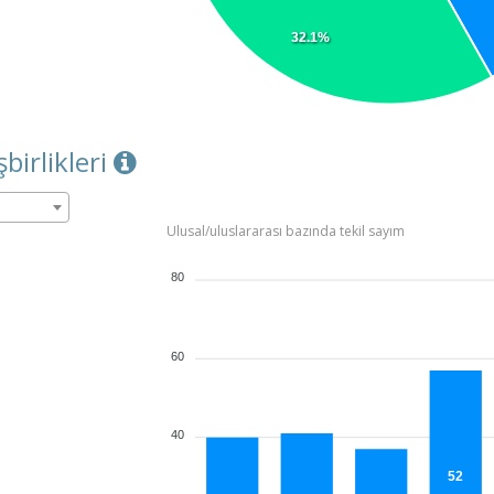
32.1%
şbirlikleri
Ulusal/uluslararası bazında tekil sayım
80
60
40
52