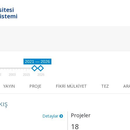
itesi
istemi
2021 — 2026
2
2003
2015
2026
YAYIN
PROJE
FIKRI MÜLKIYET
TEZ
AR
kış
Projeler
Detaylar
18