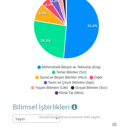
4.2%
4.2%
9.0%
51.4%
26.3%
Mühendislik Bilişim ve Teknoloji (Eng)
Temel Bilimler (Sci)
Sanat ve Beşeri Bilimler (Ahci)
Diğer
Tarım ve Çevre Bilimleri (Age)
Yaşam Bilimleri (Life)
Sosyal Bilimler (Soc)
Klinik Tıp (Med)
Bilimsel İşbirlikleri
Ulusal/uluslararası bazında tekil sayım
Yayın