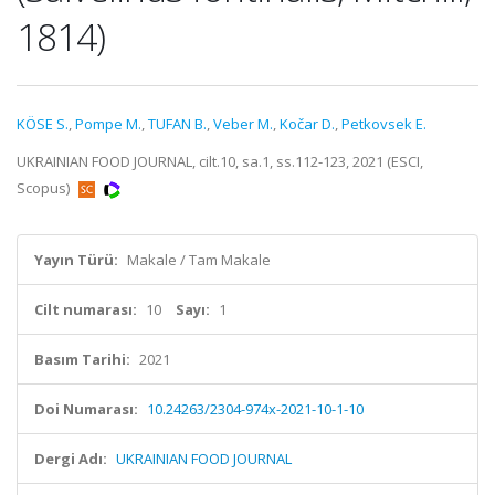
1814)
KÖSE S.
,
Pompe M.
,
TUFAN B.
,
Veber M.
,
Kočar D.
,
Petkovsek E.
UKRAINIAN FOOD JOURNAL, cilt.10, sa.1, ss.112-123, 2021 (ESCI,
Scopus)
Yayın Türü:
Makale / Tam Makale
Cilt numarası:
10
Sayı:
1
Basım Tarihi:
2021
Doi Numarası:
10.24263/2304-974x-2021-10-1-10
Dergi Adı:
UKRAINIAN FOOD JOURNAL