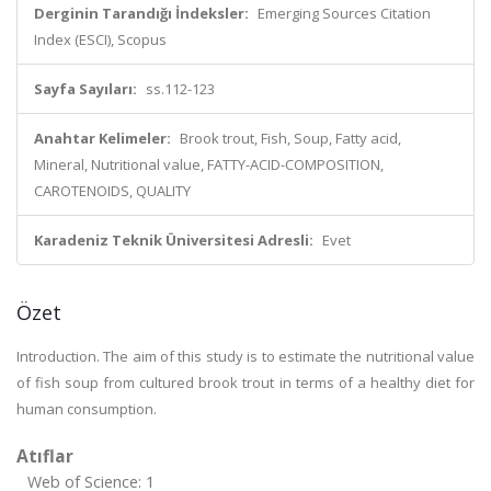
Derginin Tarandığı İndeksler:
Emerging Sources Citation
Index (ESCI), Scopus
Sayfa Sayıları:
ss.112-123
Anahtar Kelimeler:
Brook trout, Fish, Soup, Fatty acid,
Mineral, Nutritional value, FATTY-ACID-COMPOSITION,
CAROTENOIDS, QUALITY
Karadeniz Teknik Üniversitesi Adresli:
Evet
Özet
Introduction. The aim of this study is to estimate the nutritional value
of fish soup from cultured brook trout in terms of a healthy diet for
human consumption.
Atıflar
Web of Science: 1