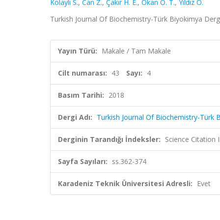
Kolaylı S.
,
Can Z.
,
Çakır H. E.
,
Okan O. T.
,
Yıldız O.
Turkish Journal Of Biochemistry-Türk Biyokimya Dergis
Yayın Türü:
Makale / Tam Makale
Cilt numarası:
43
Sayı:
4
Basım Tarihi:
2018
Dergi Adı:
Turkish Journal Of Biochemistry-Türk 
Derginin Tarandığı İndeksler:
Science Citatio
Sayfa Sayıları:
ss.362-374
Karadeniz Teknik Üniversitesi Adresli:
Evet