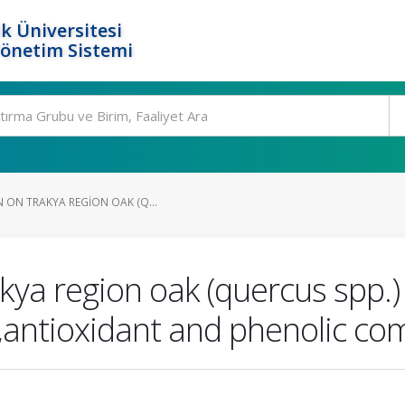
k Üniversitesi
Yönetim Sistemi
 ON TRAKYA REGION OAK (Q...
akya region oak (quercus spp.)
l,antioxidant and phenolic c