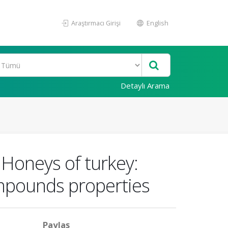
Araştırmacı Girişi
English
Detaylı Arama
 Honeys of turkey:
ompounds properties
Paylaş