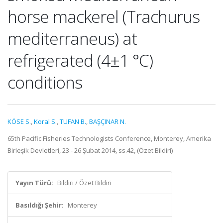
horse mackerel (Trachurus
mediterraneus) at
refrigerated (4±1 °C)
conditions
KÖSE S.
,
Koral S.
,
TUFAN B.
,
BAŞÇINAR N.
65th Pacific Fisheries Technologists Conference, Monterey, Amerika
Birleşik Devletleri, 23 - 26 Şubat 2014, ss.42, (Özet Bildiri)
Yayın Türü:
Bildiri / Özet Bildiri
Basıldığı Şehir:
Monterey