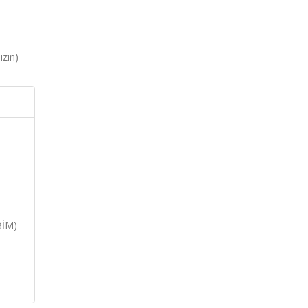
izin)
BİM)