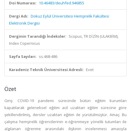
Doi Numarası:
10.46483/deuhfed.946855
Dergi Adı:
Dokuz Eylül Üniversitesi Hemşirelik Fakültesi
Elektronik Dergisi
Derginin Tarandığı İndeksler:
Scopus, TR DİZİN (ULAKBİM),
Index Copernicus
Sayfa Sayıları:
ss.468-486
Karadeniz Teknik Üniversitesi Adresli:
Evet
Özet
Giriş: COVID-19 pandemi sürecinde bütün eğitim kurumları
kapatılarak geleneksel eğitim acil uzaktan eğitim sürecine göre
şekillendirilmiş, dersler uzaktan eğitim ile yürütülmüştür. Amaç: Bu
çalışma hemşirelik öğrencilerinin e-öğrenmeye yönelik tutumları ile
algılanan öğrenme arasındaki ilişkinin incelenmesi amacıyla