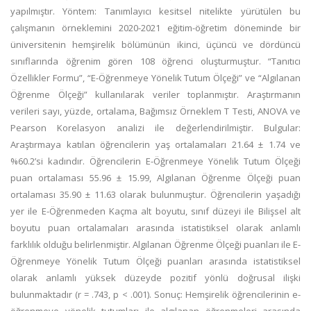
yapılmıştır. Yöntem: Tanımlayıcı kesitsel nitelikte yürütülen bu
çalışmanın örneklemini 2020-2021 eğitim-öğretim döneminde bir
üniversitenin hemşirelik bölümünün ikinci, üçüncü ve dördüncü
sınıflarında öğrenim gören 108 öğrenci oluşturmuştur. “Tanıtıcı
Özellikler Formu”, “E-Öğrenmeye Yönelik Tutum Ölçeği” ve “Algılanan
Öğrenme Ölçeği” kullanılarak veriler toplanmıştır. Araştırmanın
verileri sayı, yüzde, ortalama, Bağımsız Örneklem T Testi, ANOVA ve
Pearson Korelasyon analizi ile değerlendirilmiştir. Bulgular:
Araştırmaya katılan öğrencilerin yaş ortalamaları 21.64 ± 1.74 ve
%60.2’si kadındır. Öğrencilerin E-Öğrenmeye Yönelik Tutum Ölçeği
puan ortalaması 55.96 ± 15.99, Algılanan Öğrenme Ölçeği puan
ortalaması 35.90 ± 11.63 olarak bulunmuştur. Öğrencilerin yaşadığı
yer ile E-Öğrenmeden Kaçma alt boyutu, sınıf düzeyi ile Bilişsel alt
boyutu puan ortalamaları arasında istatistiksel olarak anlamlı
farklılık olduğu belirlenmiştir. Algılanan Öğrenme Ölçeği puanları ile E-
Öğrenmeye Yönelik Tutum Ölçeği puanları arasında istatistiksel
olarak anlamlı yüksek düzeyde pozitif yönlü doğrusal ilişki
bulunmaktadır (r = .743, p < .001). Sonuç: Hemşirelik öğrencilerinin e-